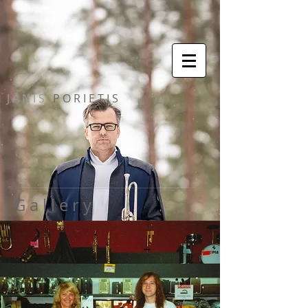
J Ā N I S
P O R I E T I S
G a l l e r y